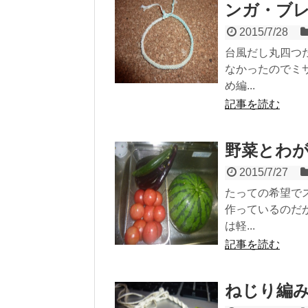
ンガ・ブ
2015/7/28
台風だし丸四つ
なかったのでミ
め編...
記事を読む
野菜とわ
2015/7/27
たっての希望で
作っているのだ
は軽...
記事を読む
ねじり編