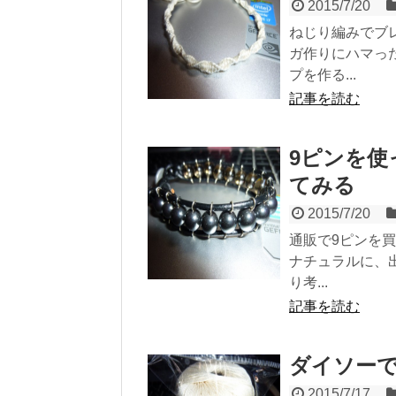
2015/7/20
ねじり編みでブ
ガ作りにハマっ
プを作る...
記事を読む
9ピンを
てみる
2015/7/20
通販で9ピンを
ナチュラルに、
り考...
記事を読む
ダイソー
2015/7/17