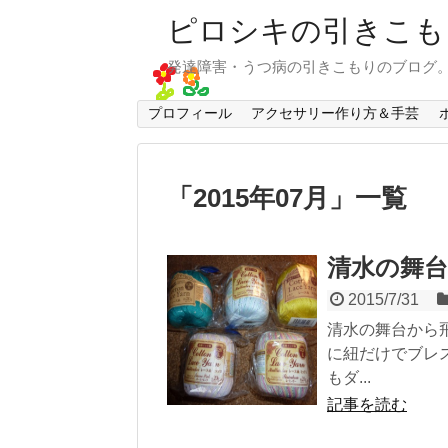
ピロシキの引きこも
発達障害・うつ病の引きこもりのブログ
プロフィール
アクセサリー作り方＆手芸
「
2015年07月
」
一覧
清水の舞
2015/7/31
清水の舞台から
に紐だけでブレ
もダ...
記事を読む