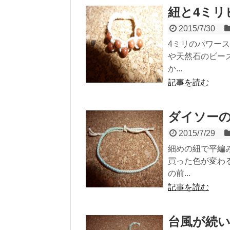
紐と4ミリ
2015/7/30
4ミリのパワー
や天然石のビー
か...
記事を読む
ダイソー
2015/7/29
細めの紐で平編
買った色が変わ
の前...
記事を読む
台風が続