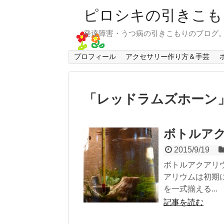
ピロシキの引きこも
発達障害・うつ病の引きこもりのブログ
プロフィール
アクセサリー作り方＆手芸
「
レッドラムズホーン
ボトルア
2015/9/19
ボトルアクアリ
アリウムは初期
を一式揃える...
記事を読む