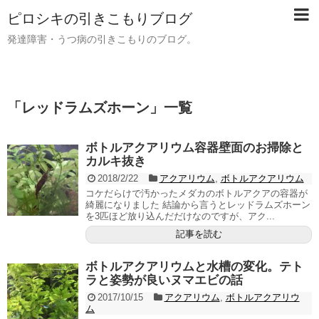
ピロシキの引きこもりブログ
発達障害・うつ病の引きこもりのブログ。
「
レッドラムズホーン
」
一覧
ボトルアクアリウム容器壁面のお掃除と
カルキ抜き
2018/2/22
アクアリウム
,
ボトルアクアリウム
コケだらけで汚かったメダカのボトルアクアの容器が
綺麗になりました 結論から言うとレッドラムズホーン
を3匹ほど放り込んだだけなのですが、アク...
記事を読む
ボトルアクアリウムと水槽の変化。テト
ラと姿勢が良いヌマエビの話
2017/10/15
アクアリウム
,
ボトルアクアリウ
ム