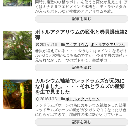
同時に複数の水槽やボトルを使うと変化が見えます ぼ
くはミナミヌマエビメインの水槽と、テトラやメダカ
が入ったボトルなど複数のアクアリウムを維...
記事を読む
ボトルアクアリウムの変化と巻貝爆殖第2
弾
2017/9/16
アクアリウム
,
ボトルアクアリウム
巻貝が増えている・・・ 今うちにはメインになるボト
ルが3つと水槽が1つあるのですが、今まで貝の繁殖が
見られなかった一つのボトルで、突然ポコ...
記事を読む
カルシウム補給でレッドラムズが元気に
なりました。・・・それとラムズの産卵
を生で見ました
2016/1/16
ボトルアクアリウム
レッドラムズホーンの為にカルシウム補給をした結果
レッドラムズホーンの殻がガタガタで白くなったり色
にむらが出てきて、弱酸性の水に殻がとけている...
記事を読む