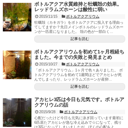
ボトルアクア水質維持と牡蠣殻の効果。
レッドラムズホーンは酸性に弱い
2015/11/15
ボトルアクアリウム
牡蠣殻（カキガラ）をボトルアクアに投入する理由っ
てしてますか？先日メインボトルのレッドラムズホー
ンが一匹星になりました。 殻の色が一部白く...
記事を読む
ボトルアクアリウムを初めて1ヶ月程経ち
ました。今までの失敗と発見まとめ
2015/10/27
ボトルアクアリウム
「ボトルアクアリウム」1ヶ月で色々ありました。 ボ
トルアクアリウムを初めて1週間ほどでアカヒレが死
んでしまったり、レッドラムズホーンが産卵...
記事を読む
アカヒレ3匹は今日も元気です。ボトルア
クアリウムの話
2015/9/28
ボトルアクアリウム
心配だったけど今日も元気に泳ぎ回っています最初に
6匹居たアカヒレが急な冷え込みで☆になって、残り
は3匹になってしまいましたが、ぼくの心配をよ...