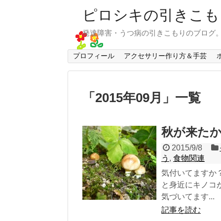
ピロシキの引きこも
発達障害・うつ病の引きこもりのブログ
プロフィール
アクセサリー作り方＆手芸
「
2015年09月
」
一覧
秋が来た
2015/9/8
う
,
食物関連
気付いてますか
と身近にキノコ
気づいてます...
記事を読む