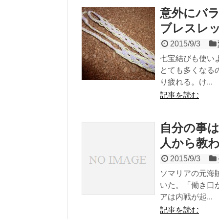
意外にバラ
ブレスレ
2015/9/3
七宝結びも使い
とても多くなる
り疲れる。け...
記事を読む
自分の事
人から教
2015/9/3
ソマリアの元海
いた。「働き口
アは内戦が起...
記事を読む