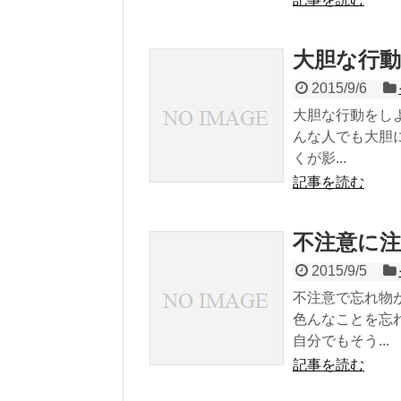
大胆な行
2015/9/6
大胆な行動をし
んな人でも大胆
くが影...
記事を読む
不注意に
2015/9/5
不注意で忘れ物
色んなことを忘
自分でもそう...
記事を読む