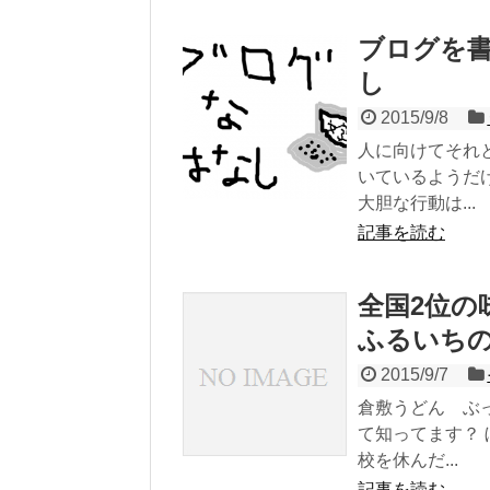
ブログを
し
2015/9/8
人に向けてそれ
いているようだ
大胆な行動は...
記事を読む
全国2位の
ふるいち
2015/9/7
倉敷うどん ぶ
て知ってます？
校を休んだ...
記事を読む