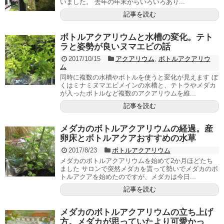
いました。 去年の年末からいろいろあり...
記事を読む
ボトルアクアリウムと水槽の変化。テト
ラと姿勢が良いヌマエビの話
2017/10/15
アクアリウム
,
ボトルアクアリウ
ム
同時に複数の水槽やボトルを使うと変化が見えます ぼ
くはミナミヌマエビメインの水槽と、テトラやメダカ
が入ったボトルなど複数のアクアリウムを維...
記事を読む
メダカのボトルアクアリウムの経過。産
卵床とボトルアクアおすすめの水草
2017/8/23
ボトルアクアリウム
メダカのボトルアクアリウムを始めて2か月ほどたち
ました サロンで突然メダカを貰って勢いでメダカのボ
トルアクアを始めたのですが、メダカは今日...
記事を読む
メダカのボトルアクアリウムの立ち上げ
方。メダカが思っていたより可愛かっ