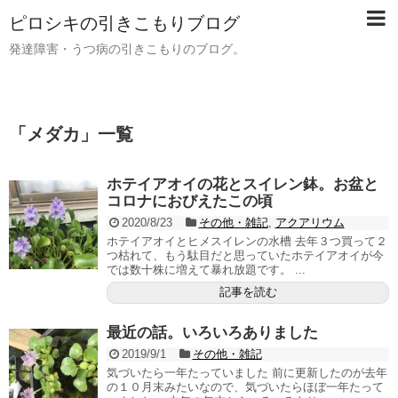
ピロシキの引きこもりブログ
発達障害・うつ病の引きこもりのブログ。
「
メダカ
」
一覧
ホテイアオイの花とスイレン鉢。お盆と
コロナにおびえたこの頃
2020/8/23
その他・雑記
,
アクアリウム
ホテイアオイとヒメスイレンの水槽 去年３つ買って２
つ枯れて、もう駄目だと思っていたホテイアオイが今
では数十株に増えて暴れ放題です。 ...
記事を読む
最近の話。いろいろありました
2019/9/1
その他・雑記
気づいたら一年たっていました 前に更新したのが去年
の１０月末みたいなので、気づいたらほぼ一年たって