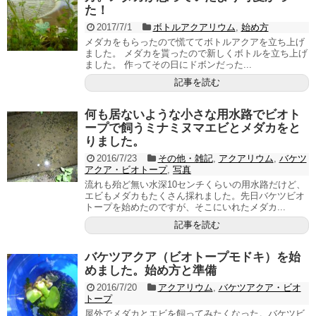
た！
2017/7/1
ボトルアクアリウム
,
始め方
メダカをもらったので慌ててボトルアクアを立ち上げ
ました。 メダカを貰ったので新しくボトルを立ち上げ
ました。 作ってその日にドボンだった...
記事を読む
何も居ないような小さな用水路でビオト
ープで飼うミナミヌマエビとメダカをと
りました。
2016/7/23
その他・雑記
,
アクアリウム
,
バケツ
アクア・ビオトープ
,
写真
流れも殆ど無い水深10センチくらいの用水路だけど、
エビもメダカもたくさん採れました。先日バケツビオ
トープを始めたのですが、そこにいれたメダカ...
記事を読む
バケツアクア（ビオトープモドキ）を始
めました。始め方と準備
2016/7/20
アクアリウム
,
バケツアクア・ビオ
トープ
屋外でメダカとエビを飼ってみたくなった。バケツビ