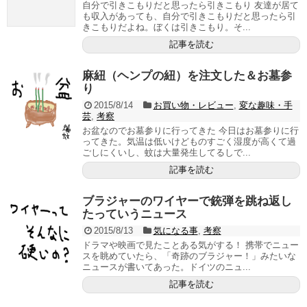
自分で引きこもりだと思ったら引きこもり 友達が居て
も収入があっても、自分で引きこもりだと思ったら引
きこもりだよね。ぼくは引きこもり。そ...
記事を読む
麻紐（ヘンプの紐）を注文した＆お墓参
り
2015/8/14
お買い物・レビュー
,
変な趣味・手
芸
,
考察
お盆なのでお墓参りに行ってきた 今日はお墓参りに行
ってきた。気温は低いけどものすごく湿度が高くて過
ごしにくいし、蚊は大量発生してるしで...
記事を読む
ブラジャーのワイヤーで銃弾を跳ね返し
たっていうニュース
2015/8/13
気になる事
,
考察
ドラマや映画で見たことある気がする！ 携帯でニュー
スを眺めていたら、「奇跡のブラジャー！」みたいな
ニュースが書いてあった。ドイツのニュ...
記事を読む