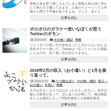
突然人魚を想う寝ころんでいると突然人魚が頭に浮か
んで来たので書いてみます。人魚のイメージって上半
身が人間で下半身が魚ですよね。そして、泳ぐと...
記事を読む
ボロボロのガラケー使いなぼくが思う
Twitterのギモン
2016/4/5
その他・雑記
,
考察
ツイッターの使い方が全然まったく分からないぼくは
長年ガラケー使いで、Twitterは一応パソコンから登録
したものの、全く使い方が分かりません...
記事を読む
2016年2月の収入（お小遣い）と1月を振
り返って。
2016/2/15
うつ病なぼく
,
その他・雑記
,
収入・
お小遣い
,
片思い
,
考察
今月は引きこもりではなかったかもしれない。先月父
親との衝突があって、父に会うのが怖くて、毎日朝起
きたらお風呂に入ってB型作業所と小規模作業所...
記事を読む