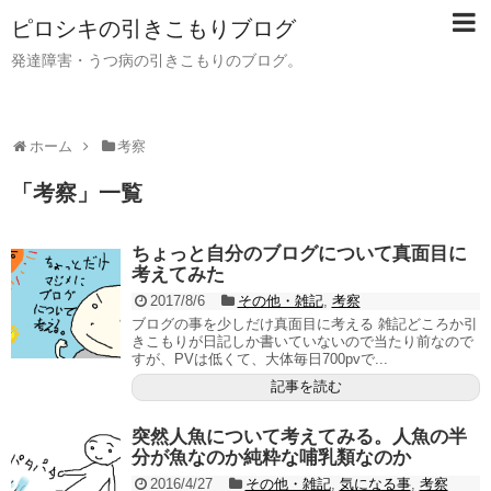
ピロシキの引きこもりブログ
発達障害・うつ病の引きこもりのブログ。
ホーム
考察
「
考察
」
一覧
ちょっと自分のブログについて真面目に
考えてみた
2017/8/6
その他・雑記
,
考察
ブログの事を少しだけ真面目に考える 雑記どころか引
きこもりが日記しか書いていないので当たり前なので
すが、PVは低くて、大体毎日700pvで...
記事を読む
突然人魚について考えてみる。人魚の半
分が魚なのか純粋な哺乳類なのか
2016/4/27
その他・雑記
,
気になる事
,
考察