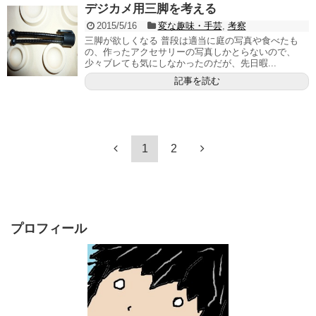
デジカメ用三脚を考える
2015/5/16
変な趣味・手芸
,
考察
三脚が欲しくなる 普段は適当に庭の写真や食べたも
の、作ったアクセサリーの写真しかとらないので、
少々ブレても気にしなかったのだが、先日暇...
記事を読む
1
2
プロフィール