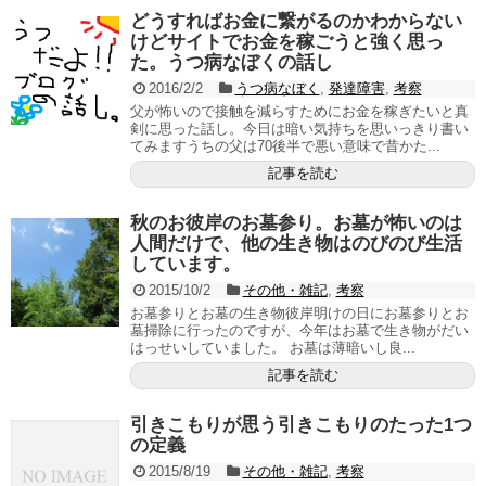
どうすればお金に繋がるのかわからない
けどサイトでお金を稼ごうと強く思っ
た。うつ病なぼくの話し
2016/2/2
うつ病なぼく
,
発達障害
,
考察
父が怖いので接触を減らすためにお金を稼ぎたいと真
剣に思った話し。今日は暗い気持ちを思いっきり書い
てみますうちの父は70後半で悪い意味で昔かた...
記事を読む
秋のお彼岸のお墓参り。お墓が怖いのは
人間だけで、他の生き物はのびのび生活
しています。
2015/10/2
その他・雑記
,
考察
お墓参りとお墓の生き物彼岸明けの日にお墓参りとお
墓掃除に行ったのですが、今年はお墓で生き物がだい
はっせいしていました。 お墓は薄暗いし良...
記事を読む
引きこもりが思う引きこもりのたった1つ
の定義
2015/8/19
その他・雑記
,
考察